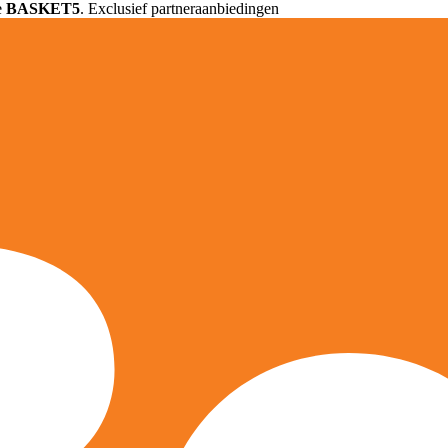
e
BASKET5
. Exclusief partneraanbiedingen