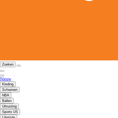
Zoeken
Nieuw
Kleding
Schoenen
NBA
Ballen
Uitrusting
Sports US
Lifestyle