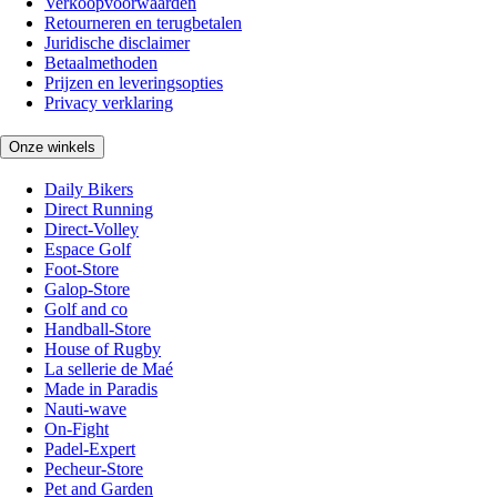
Verkoopvoorwaarden
Retourneren en terugbetalen
Juridische disclaimer
Betaalmethoden
Prijzen en leveringsopties
Privacy verklaring
Onze winkels
Daily Bikers
Direct Running
Direct-Volley
Espace Golf
Foot-Store
Galop-Store
Golf and co
Handball-Store
House of Rugby
La sellerie de Maé
Made in Paradis
Nauti-wave
On-Fight
Padel-Expert
Pecheur-Store
Pet and Garden