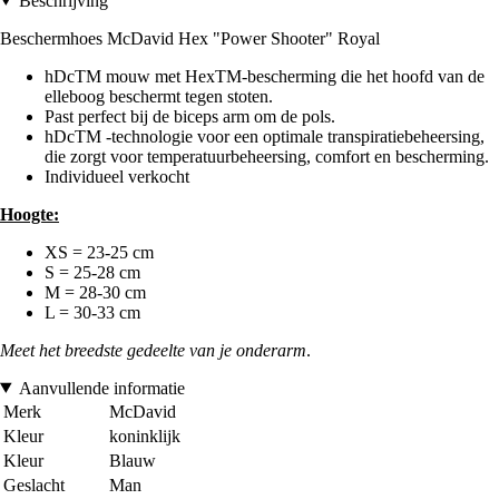
Beschrijving
Beschermhoes McDavid Hex "Power Shooter" Royal
hDcTM mouw met HexTM-bescherming die het hoofd van de
elleboog beschermt tegen stoten.
Past perfect bij de biceps arm om de pols.
hDcTM -technologie voor een optimale transpiratiebeheersing,
die zorgt voor temperatuurbeheersing, comfort en bescherming.
Individueel verkocht
Hoogte:
XS = 23-25 cm
S = 25-28 cm
M = 28-30 cm
L = 30-33 cm
Meet het breedste gedeelte van je onderarm
.
Aanvullende informatie
Merk
McDavid
Kleur
koninklijk
Kleur
Blauw
Geslacht
Man