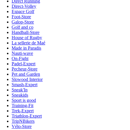
Direct Running
Direct-Volley
Espace Golf
Foot-Store
Galop-Store
Golf and co
Handball-Store
House of Rugby
La sellerie de Maé
Made in Paradis
Nauti-wave
On-Fight
Padel-Expert
Pecheur-Store
Pet and Garden
Slowood Interior
Smash-Expert
Sneak'In
Sneakids
Sport is good
Training-Fit
Trek-Expert
Triathlon-Expert
TripNBikers
Vélo-Store