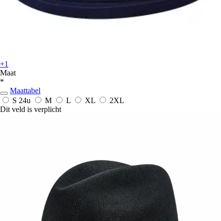
+1
Maat
*
Maattabel
S
24u
M
L
XL
2XL
Dit veld is verplicht