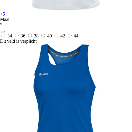
+5
Maat
*
34
36
38
40
42
44
Dit veld is verplicht