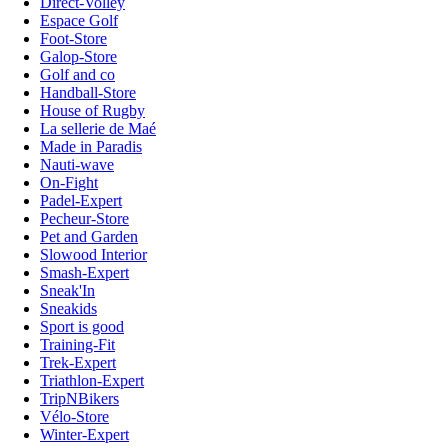
Direct-Volley
Espace Golf
Foot-Store
Galop-Store
Golf and co
Handball-Store
House of Rugby
La sellerie de Maé
Made in Paradis
Nauti-wave
On-Fight
Padel-Expert
Pecheur-Store
Pet and Garden
Slowood Interior
Smash-Expert
Sneak'In
Sneakids
Sport is good
Training-Fit
Trek-Expert
Triathlon-Expert
TripNBikers
Vélo-Store
Winter-Expert