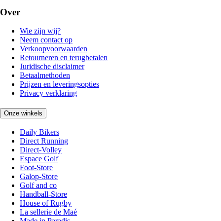
Over
Wie zijn wij?
Neem contact op
Verkoopvoorwaarden
Retourneren en terugbetalen
Juridische disclaimer
Betaalmethoden
Prijzen en leveringsopties
Privacy verklaring
Onze winkels
Daily Bikers
Direct Running
Direct-Volley
Espace Golf
Foot-Store
Galop-Store
Golf and co
Handball-Store
House of Rugby
La sellerie de Maé
Made in Paradis