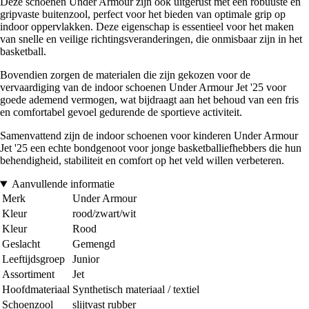
Deze schoenen Under Armour zijn ook uitgerust met een robuuste en
gripvaste buitenzool, perfect voor het bieden van optimale grip op
indoor oppervlakken. Deze eigenschap is essentieel voor het maken
van snelle en veilige richtingsveranderingen, die onmisbaar zijn in het
basketball.
Bovendien zorgen de materialen die zijn gekozen voor de
vervaardiging van de indoor schoenen Under Armour Jet '25 voor
goede ademend vermogen, wat bijdraagt aan het behoud van een fris
en comfortabel gevoel gedurende de sportieve activiteit.
Samenvattend zijn de indoor schoenen voor kinderen Under Armour
Jet '25 een echte bondgenoot voor jonge basketballiefhebbers die hun
behendigheid, stabiliteit en comfort op het veld willen verbeteren.
Aanvullende informatie
Merk
Under Armour
Kleur
rood/zwart/wit
Kleur
Rood
Geslacht
Gemengd
Leeftijdsgroep
Junior
Assortiment
Jet
Hoofdmateriaal
Synthetisch materiaal / textiel
Schoenzool
slijtvast rubber