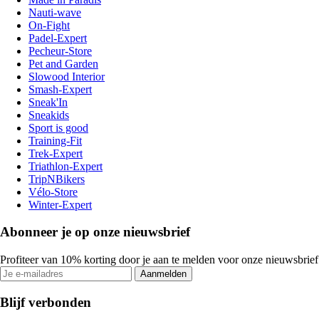
Nauti-wave
On-Fight
Padel-Expert
Pecheur-Store
Pet and Garden
Slowood Interior
Smash-Expert
Sneak'In
Sneakids
Sport is good
Training-Fit
Trek-Expert
Triathlon-Expert
TripNBikers
Vélo-Store
Winter-Expert
Abonneer je op onze nieuwsbrief
Profiteer van 10% korting door je aan te melden voor onze nieuwsbrief
Aanmelden
Blijf verbonden