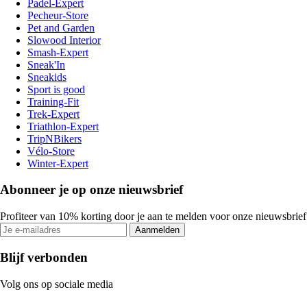
Padel-Expert
Pecheur-Store
Pet and Garden
Slowood Interior
Smash-Expert
Sneak'In
Sneakids
Sport is good
Training-Fit
Trek-Expert
Triathlon-Expert
TripNBikers
Vélo-Store
Winter-Expert
Abonneer je op onze nieuwsbrief
Profiteer van 10% korting door je aan te melden voor onze nieuwsbrief
Aanmelden
Blijf verbonden
Volg ons op sociale media