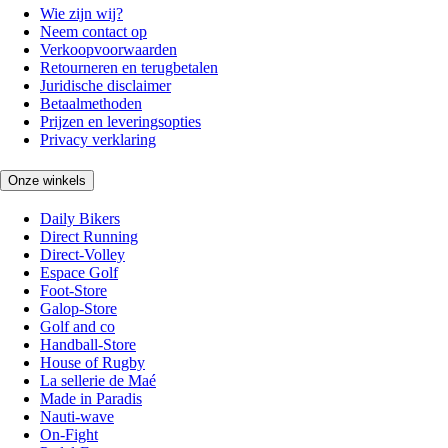
Wie zijn wij?
Neem contact op
Verkoopvoorwaarden
Retourneren en terugbetalen
Juridische disclaimer
Betaalmethoden
Prijzen en leveringsopties
Privacy verklaring
Onze winkels
Daily Bikers
Direct Running
Direct-Volley
Espace Golf
Foot-Store
Galop-Store
Golf and co
Handball-Store
House of Rugby
La sellerie de Maé
Made in Paradis
Nauti-wave
On-Fight