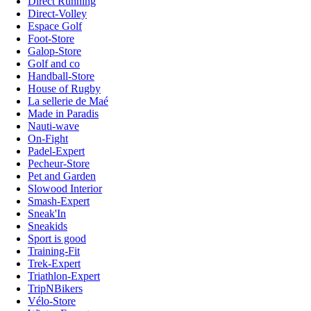
Direct Running
Direct-Volley
Espace Golf
Foot-Store
Galop-Store
Golf and co
Handball-Store
House of Rugby
La sellerie de Maé
Made in Paradis
Nauti-wave
On-Fight
Padel-Expert
Pecheur-Store
Pet and Garden
Slowood Interior
Smash-Expert
Sneak'In
Sneakids
Sport is good
Training-Fit
Trek-Expert
Triathlon-Expert
TripNBikers
Vélo-Store