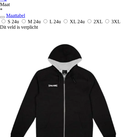
Maat
*
Maattabel
S
24u
M
24u
L
24u
XL
24u
2XL
3XL
Dit veld is verplicht