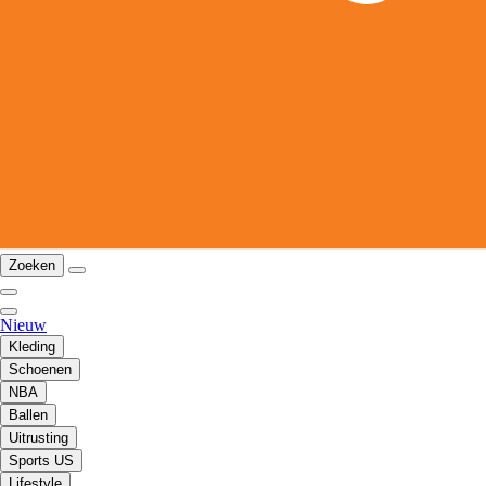
Zoeken
Nieuw
Kleding
Schoenen
NBA
Ballen
Uitrusting
Sports US
Lifestyle