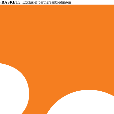
e
BASKET5
. Exclusief partneraanbiedingen