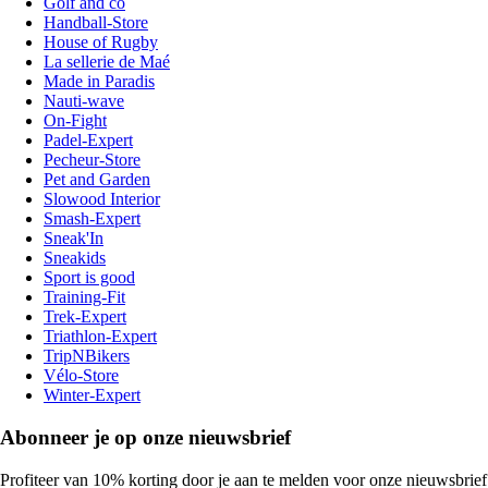
Golf and co
Handball-Store
House of Rugby
La sellerie de Maé
Made in Paradis
Nauti-wave
On-Fight
Padel-Expert
Pecheur-Store
Pet and Garden
Slowood Interior
Smash-Expert
Sneak'In
Sneakids
Sport is good
Training-Fit
Trek-Expert
Triathlon-Expert
TripNBikers
Vélo-Store
Winter-Expert
Abonneer je op onze nieuwsbrief
Profiteer van 10% korting door je aan te melden voor onze nieuwsbrief