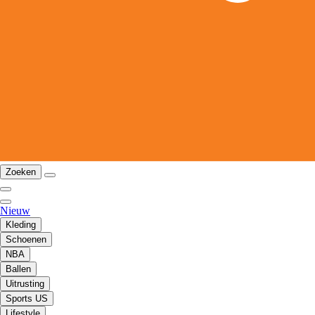
Zoeken
Nieuw
Kleding
Schoenen
NBA
Ballen
Uitrusting
Sports US
Lifestyle