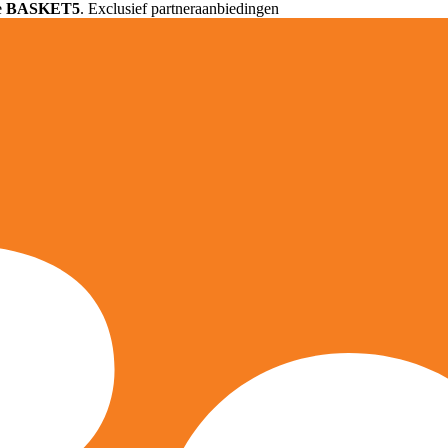
e
BASKET5
. Exclusief partneraanbiedingen