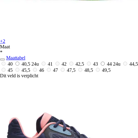
+2
Maat
*
Maattabel
40
40,5
24u
41
42
42,5
43
44
24u
44,5
45
45,5
46
47
47,5
48,5
49,5
Dit veld is verplicht