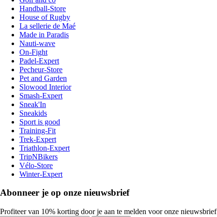
Handball-Store
House of Rugby
La sellerie de Maé
Made in Paradis
Nauti-wave
On-Fight
Padel-Expert
Pecheur-Store
Pet and Garden
Slowood Interior
Smash-Expert
Sneak'In
Sneakids
Sport is good
Training-Fit
Trek-Expert
Triathlon-Expert
TripNBikers
Vélo-Store
Winter-Expert
Abonneer je op onze nieuwsbrief
Profiteer van 10% korting door je aan te melden voor onze nieuwsbrief