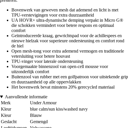
presteren.
Bovenwerk van geweven mesh dat ademend en licht is met
TPU-verstevigingen voor extra duurzaamheid
UA HOVR+ ultra-dynamische demping verpakt in Micro G®
die schokken vermindert voor betere respons en optimaal
comfort
Geïntroduceerde kraag, gewrichtspad voor de achillespees en
nieuwe hielzak voor superieure ondersteuning en comfort rond
de hiel
Open mesh-tong voor extra ademend vermogen en traditionele
vetersluiting voor betere houvast
TPU-vinger voor laterale ondersteuning
Voorgemaakte binnenzool van open-cell mousse voor
uitzonderlijk comfort
Buitenzool van rubber met een golfpatroon voor uitstekende grip
en duurzaamheid op alle oppervlakken
Het bovenwerk bevat minstens 20% gerecycled materiaal
Aanvullende informatie
Merk
Under Armour
Kleur
blue calm/sun kiss/washed navy
Kleur
Blauw
Geslacht
Gemengd
Leeftijdsgroep
Volwassene