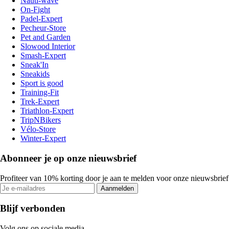
Nauti-wave
On-Fight
Padel-Expert
Pecheur-Store
Pet and Garden
Slowood Interior
Smash-Expert
Sneak'In
Sneakids
Sport is good
Training-Fit
Trek-Expert
Triathlon-Expert
TripNBikers
Vélo-Store
Winter-Expert
Abonneer je op onze nieuwsbrief
Profiteer van 10% korting door je aan te melden voor onze nieuwsbrief
Aanmelden
Blijf verbonden
Volg ons op sociale media