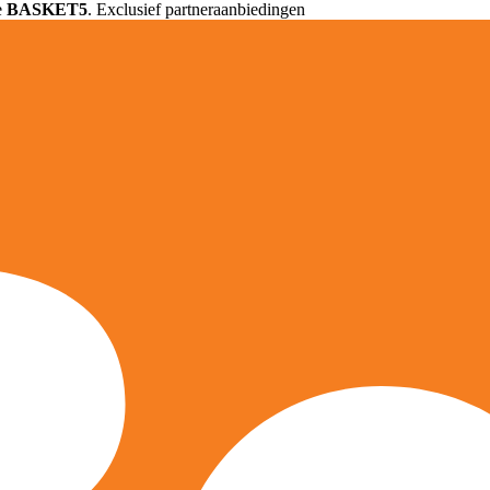
e
BASKET5
. Exclusief partneraanbiedingen