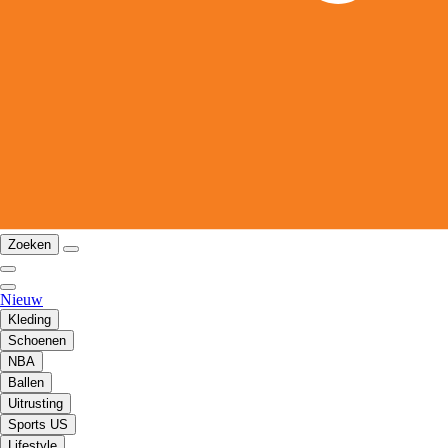
Zoeken
Nieuw
Kleding
Schoenen
NBA
Ballen
Uitrusting
Sports US
Lifestyle