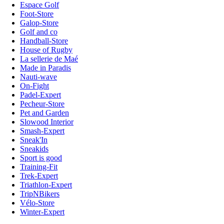
Espace Golf
Foot-Store
Galop-Store
Golf and co
Handball-Store
House of Rugby
La sellerie de Maé
Made in Paradis
Nauti-wave
On-Fight
Padel-Expert
Pecheur-Store
Pet and Garden
Slowood Interior
Smash-Expert
Sneak'In
Sneakids
Sport is good
Training-Fit
Trek-Expert
Triathlon-Expert
TripNBikers
Vélo-Store
Winter-Expert