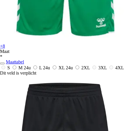
+8
Maat
*
Maattabel
S
M
24u
L
24u
XL
24u
2XL
3XL
4XL
Dit veld is verplicht