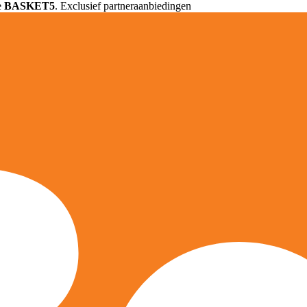
e
BASKET5
. Exclusief partneraanbiedingen