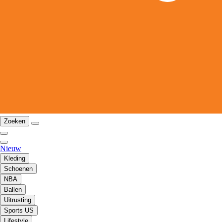
Zoeken
Nieuw
Kleding
Schoenen
NBA
Ballen
Uitrusting
Sports US
Lifestyle