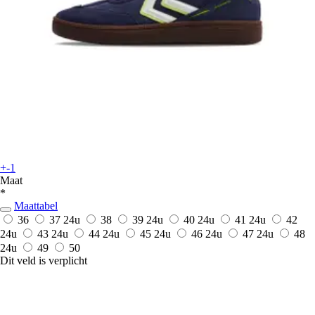
+-1
Maat
*
Maattabel
36
37
24u
38
39
24u
40
24u
41
24u
42
24u
43
24u
44
24u
45
24u
46
24u
47
24u
48
24u
49
50
Dit veld is verplicht