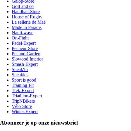
Galop-Store
Golf and co
Handball-Store
House of Rugby
La sellerie de Maé
Made in Paradis
Nauti-wave
On-Fight
Padel-Expert
Pecheur-Store
Pet and Garden
Slowood Interior
Smash-Expert
Sneak'In
Sneakids
Sport is good
Training-Fit
Trek-Expert
Triathlon-Expert
TripNBikers
Vélo-Store
Winter-Expert
Abonneer je op onze nieuwsbrief