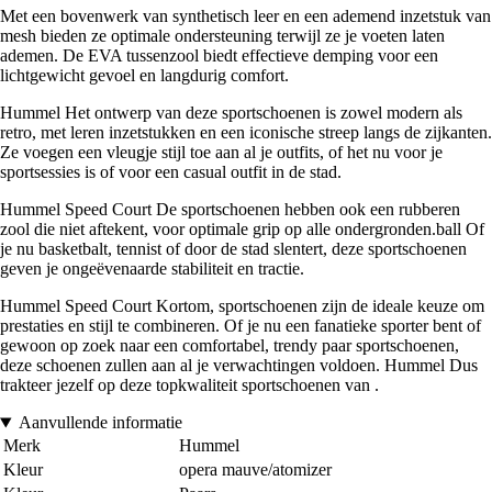
Met een bovenwerk van synthetisch leer en een ademend inzetstuk van
mesh bieden ze optimale ondersteuning terwijl ze je voeten laten
ademen. De EVA tussenzool biedt effectieve demping voor een
lichtgewicht gevoel en langdurig comfort.
Hummel Het ontwerp van deze sportschoenen is zowel modern als
retro, met leren inzetstukken en een iconische streep langs de zijkanten.
Ze voegen een vleugje stijl toe aan al je outfits, of het nu voor je
sportsessies is of voor een casual outfit in de stad.
Hummel Speed Court De sportschoenen hebben ook een rubberen
zool die niet aftekent, voor optimale grip op alle ondergronden.ball Of
je nu basketbalt, tennist of door de stad slentert, deze sportschoenen
geven je ongeëvenaarde stabiliteit en tractie.
Hummel Speed Court Kortom, sportschoenen zijn de ideale keuze om
prestaties en stijl te combineren. Of je nu een fanatieke sporter bent of
gewoon op zoek naar een comfortabel, trendy paar sportschoenen,
deze schoenen zullen aan al je verwachtingen voldoen. Hummel Dus
trakteer jezelf op deze topkwaliteit sportschoenen van .
Aanvullende informatie
Merk
Hummel
Kleur
opera mauve/atomizer