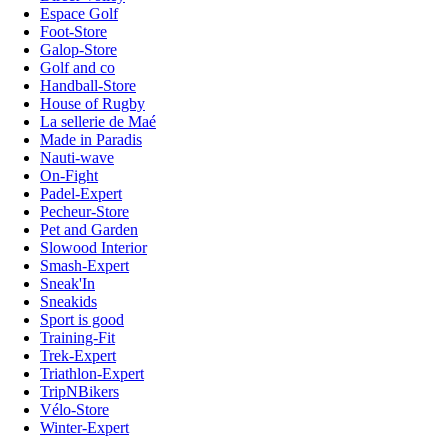
Espace Golf
Foot-Store
Galop-Store
Golf and co
Handball-Store
House of Rugby
La sellerie de Maé
Made in Paradis
Nauti-wave
On-Fight
Padel-Expert
Pecheur-Store
Pet and Garden
Slowood Interior
Smash-Expert
Sneak'In
Sneakids
Sport is good
Training-Fit
Trek-Expert
Triathlon-Expert
TripNBikers
Vélo-Store
Winter-Expert