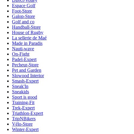
Direct-Volley
Espace Golf
Foot-Store
Galop-Store
Golf and co
Handball-Store
House of Rugby
La sellerie de Maé
Made in Paradis
Nauti-wave
On-Fight
Padel-Expert
Pecheur-Store
Pet and Garden
Slowood Interior
Smash-Expert
Sneak'In
Sneakids
Sport is good
Training-Fit
Trek-Expert
Triathlon-Expert
TripNBikers
Vélo-Store
Winter-Expert