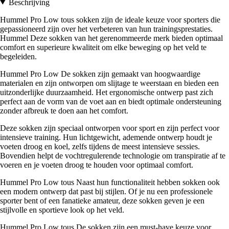
Beschrijving
Hummel Pro Low tous sokken zijn de ideale keuze voor sporters die
gepassioneerd zijn over het verbeteren van hun trainingsprestaties.
Hummel Deze sokken van het gerenommeerde merk bieden optimaal
comfort en superieure kwaliteit om elke beweging op het veld te
begeleiden.
Hummel Pro Low De sokken zijn gemaakt van hoogwaardige
materialen en zijn ontworpen om slijtage te weerstaan en bieden een
uitzonderlijke duurzaamheid. Het ergonomische ontwerp past zich
perfect aan de vorm van de voet aan en biedt optimale ondersteuning
zonder afbreuk te doen aan het comfort.
Deze sokken zijn speciaal ontworpen voor sport en zijn perfect voor
intensieve training. Hun lichtgewicht, ademende ontwerp houdt je
voeten droog en koel, zelfs tijdens de meest intensieve sessies.
Bovendien helpt de vochtregulerende technologie om transpiratie af te
voeren en je voeten droog te houden voor optimaal comfort.
Hummel Pro Low tous Naast hun functionaliteit hebben sokken ook
een modern ontwerp dat past bij stijlen. Of je nu een professionele
sporter bent of een fanatieke amateur, deze sokken geven je een
stijlvolle en sportieve look op het veld.
Hummel Pro Low tous De sokken zijn een must-have keuze voor