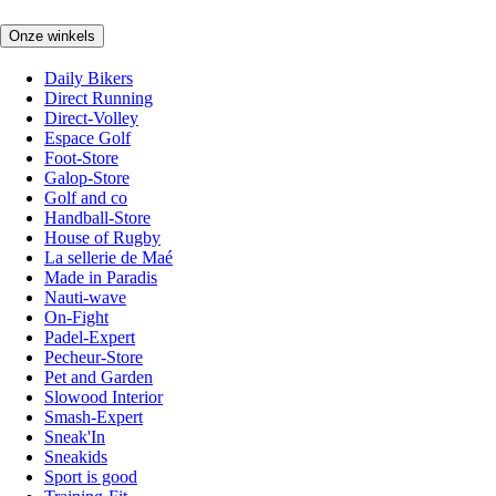
Onze winkels
Daily Bikers
Direct Running
Direct-Volley
Espace Golf
Foot-Store
Galop-Store
Golf and co
Handball-Store
House of Rugby
La sellerie de Maé
Made in Paradis
Nauti-wave
On-Fight
Padel-Expert
Pecheur-Store
Pet and Garden
Slowood Interior
Smash-Expert
Sneak'In
Sneakids
Sport is good