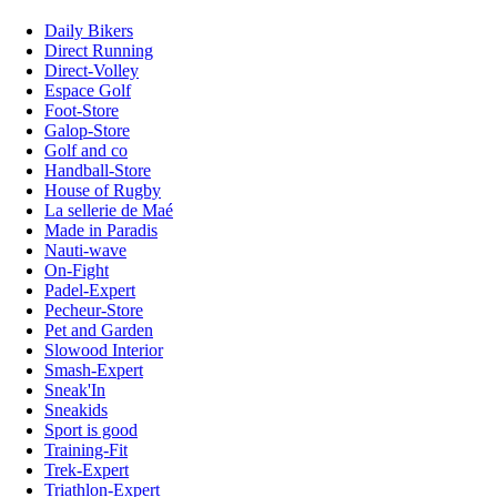
Daily Bikers
Direct Running
Direct-Volley
Espace Golf
Foot-Store
Galop-Store
Golf and co
Handball-Store
House of Rugby
La sellerie de Maé
Made in Paradis
Nauti-wave
On-Fight
Padel-Expert
Pecheur-Store
Pet and Garden
Slowood Interior
Smash-Expert
Sneak'In
Sneakids
Sport is good
Training-Fit
Trek-Expert
Triathlon-Expert