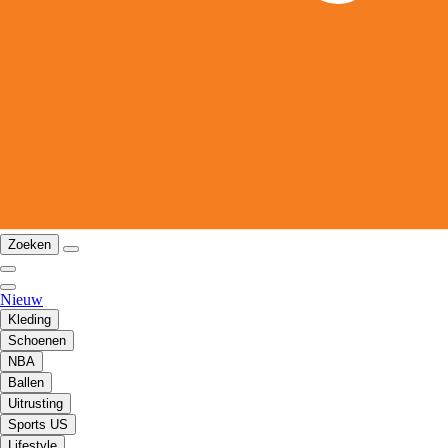
Zoeken
Nieuw
Kleding
Schoenen
NBA
Ballen
Uitrusting
Sports US
Lifestyle