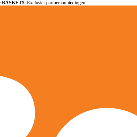
e
BASKET5
. Exclusief partneraanbiedingen