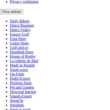
Privacy verklaring
Onze winkels
Daily Bikers
Direct Running
Direct-Volley
Espace Golf
Foot-Store
Galop-Store
Golf and co
Handball-Store
House of Rugby
La sellerie de Maé
Made in Paradis
Nauti-wave
On-Fight
Padel-Expert
Pecheur-Store
Pet and Garden
Slowood Interior
Smash-Expert
Sneak'In
Sneakids
Sport is good