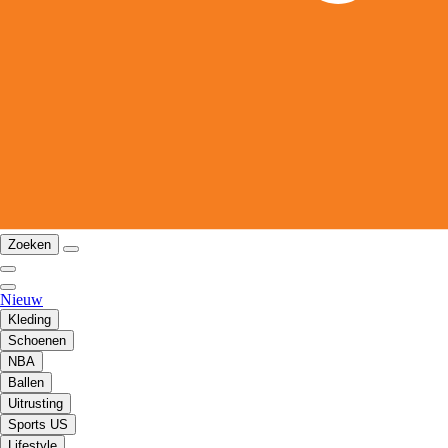
Zoeken
Nieuw
Kleding
Schoenen
NBA
Ballen
Uitrusting
Sports US
Lifestyle