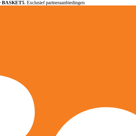
e
BASKET5
. Exclusief partneraanbiedingen