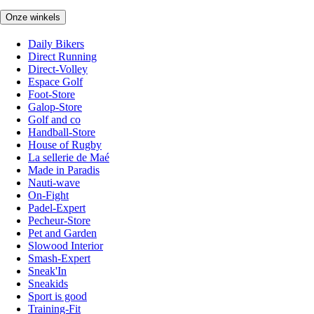
Onze winkels
Daily Bikers
Direct Running
Direct-Volley
Espace Golf
Foot-Store
Galop-Store
Golf and co
Handball-Store
House of Rugby
La sellerie de Maé
Made in Paradis
Nauti-wave
On-Fight
Padel-Expert
Pecheur-Store
Pet and Garden
Slowood Interior
Smash-Expert
Sneak'In
Sneakids
Sport is good
Training-Fit