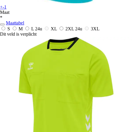
+-1
Maat
*
Maattabel
S
M
L
24u
XL
2XL
24u
3XL
Dit veld is verplicht