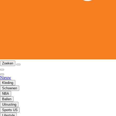
Zoeken
Nieuw
Kleding
Schoenen
NBA
Ballen
Uitrusting
Sports US
Lifestyle