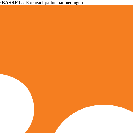
e
BASKET5
. Exclusief partneraanbiedingen