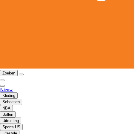
Zoeken
Nieuw
Kleding
Schoenen
NBA
Ballen
Uitrusting
Sports US
Lifestyle