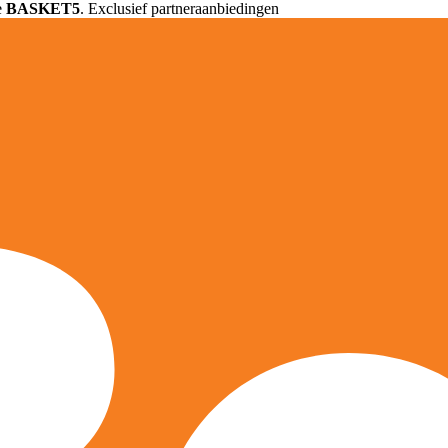
e
BASKET5
. Exclusief partneraanbiedingen