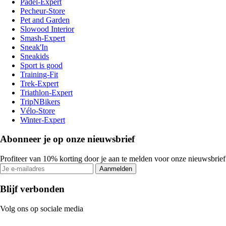
Padel-Expert
Pecheur-Store
Pet and Garden
Slowood Interior
Smash-Expert
Sneak'In
Sneakids
Sport is good
Training-Fit
Trek-Expert
Triathlon-Expert
TripNBikers
Vélo-Store
Winter-Expert
Abonneer je op onze nieuwsbrief
Profiteer van 10% korting door je aan te melden voor onze nieuwsbrief
Aanmelden
Blijf verbonden
Volg ons op sociale media