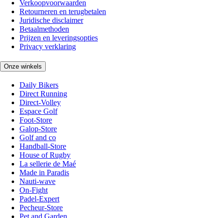
Verkoopvoorwaarden
Retourneren en terugbetalen
Juridische disclaimer
Betaalmethoden
Prijzen en leveringsopties
Privacy verklaring
Onze winkels
Daily Bikers
Direct Running
Direct-Volley
Espace Golf
Foot-Store
Galop-Store
Golf and co
Handball-Store
House of Rugby
La sellerie de Maé
Made in Paradis
Nauti-wave
On-Fight
Padel-Expert
Pecheur-Store
Pet and Garden