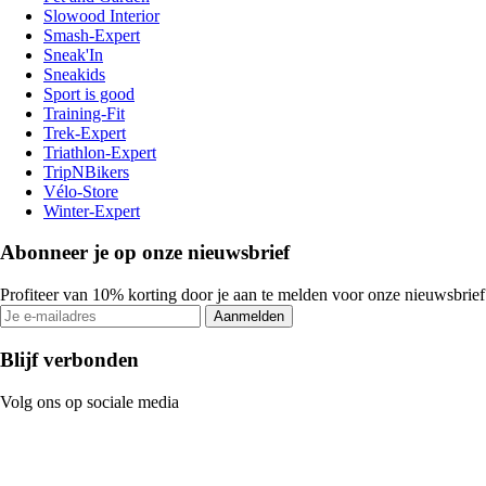
Slowood Interior
Smash-Expert
Sneak'In
Sneakids
Sport is good
Training-Fit
Trek-Expert
Triathlon-Expert
TripNBikers
Vélo-Store
Winter-Expert
Abonneer je op onze nieuwsbrief
Profiteer van 10% korting door je aan te melden voor onze nieuwsbrief
Aanmelden
Blijf verbonden
Volg ons op sociale media