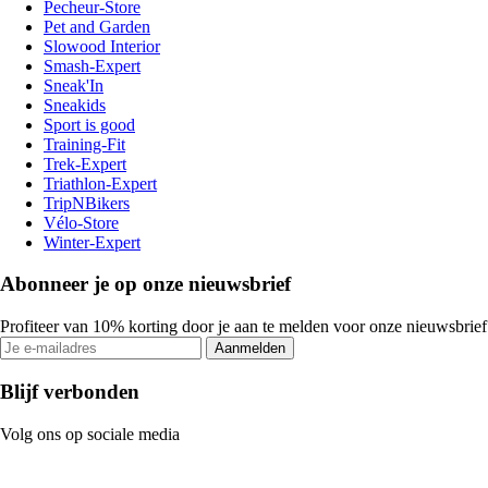
Pecheur-Store
Pet and Garden
Slowood Interior
Smash-Expert
Sneak'In
Sneakids
Sport is good
Training-Fit
Trek-Expert
Triathlon-Expert
TripNBikers
Vélo-Store
Winter-Expert
Abonneer je op onze nieuwsbrief
Profiteer van 10% korting door je aan te melden voor onze nieuwsbrief
Aanmelden
Blijf verbonden
Volg ons op sociale media