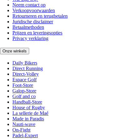
Neem contact op
Verkoopvoorwaarden
Retourneren en terugbetalen
Juridische disclaimer
Betaalmethoden
Prijzen en leveringsopties
Privacy verklaring
Onze winkels
Daily Bikers
Direct Running
Direct-Volley
Espace Golf
Foot-Store
Galop-Store
Golf and co
Handball-Store
House of Rugby
La sellerie de Maé
Made in Paradis
Nauti-wave
On-Fight
Padel-Expert