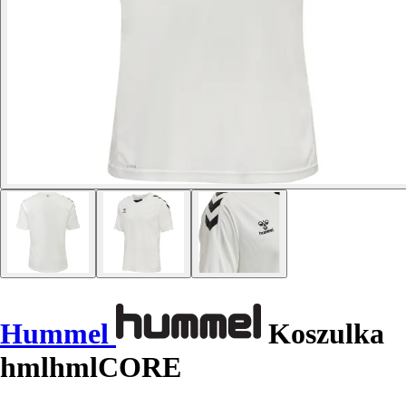
Hummel
Koszulka
hmlhmlCORE