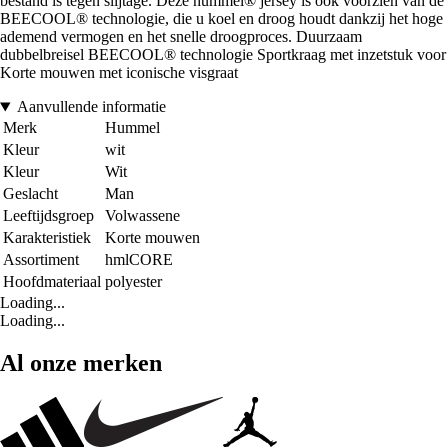
bestand is tegen slijtage. Deze hummel® jersey is ook voorzien van de
BEECOOL® technologie, die u koel en droog houdt dankzij het hoge
ademend vermogen en het snelle droogproces. Duurzaam
dubbelbreisel BEECOOL® technologie Sportkraag met inzetstuk voor
Korte mouwen met iconische visgraat
Aanvullende informatie
Merk
Hummel
Kleur
wit
Kleur
Wit
Geslacht
Man
Leeftijdsgroep
Volwassene
Karakteristiek
Korte mouwen
Assortiment
hmlCORE
Hoofdmateriaal
polyester
Loading...
Loading...
Al onze merken