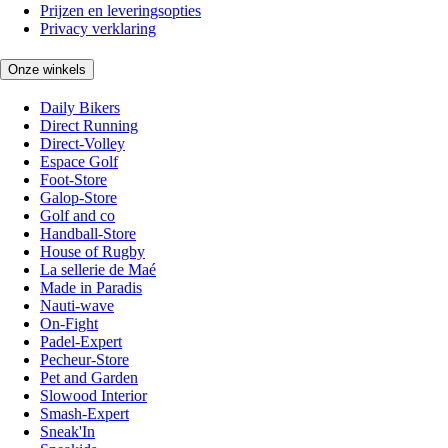
Prijzen en leveringsopties
Privacy verklaring
Onze winkels
Daily Bikers
Direct Running
Direct-Volley
Espace Golf
Foot-Store
Galop-Store
Golf and co
Handball-Store
House of Rugby
La sellerie de Maé
Made in Paradis
Nauti-wave
On-Fight
Padel-Expert
Pecheur-Store
Pet and Garden
Slowood Interior
Smash-Expert
Sneak'In