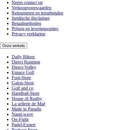
Neem contact op
Verkoopvoorwaarden
Retourneren en terugbetalen
Juridische disclaimer
Betaalmethoden
Prijzen en leveringsopties
Privacy verklaring
Onze winkels
Daily Bikers
Direct Running
Direct-Volley
Espace Golf
Foot-Store
Galop-Store
Golf and co
Handball-Store
House of Rugby
La sellerie de Maé
Made in Paradis
Nauti-wave
On-Fight
Padel-Expert
Pecheur-Store