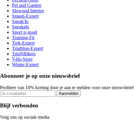
Pet and Garden
Slowood Interior
Smash-Expert
Sneak'In
Sneakids
Sport is good
Training-Fit
Trek-Expert
Triathlon-Expert
TripNBikers
Vélo-Store
Winter-Expert
Abonneer je op onze nieuwsbrief
Profiteer van 10% korting door je aan te melden voor onze nieuwsbrief
Aanmelden
Blijf verbonden
Volg ons op sociale media