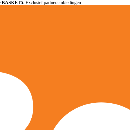
e
BASKET5
. Exclusief partneraanbiedingen