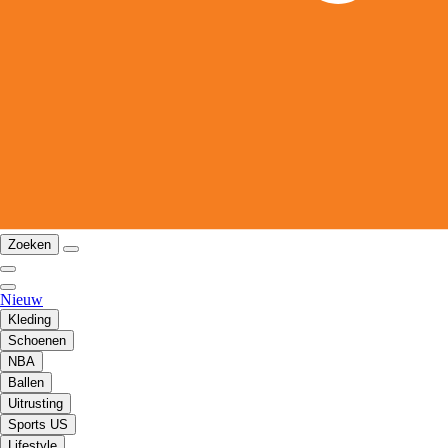
Zoeken
Nieuw
Kleding
Schoenen
NBA
Ballen
Uitrusting
Sports US
Lifestyle