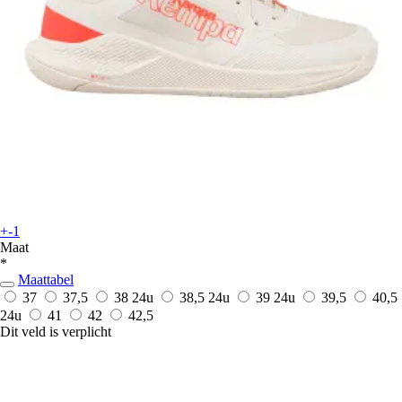
+-1
Maat
*
Maattabel
37
37,5
38
24u
38,5
24u
39
24u
39,5
40,5
24u
41
42
42,5
Dit veld is verplicht