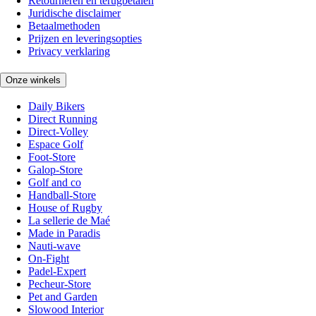
Retourneren en terugbetalen
Juridische disclaimer
Betaalmethoden
Prijzen en leveringsopties
Privacy verklaring
Onze winkels
Daily Bikers
Direct Running
Direct-Volley
Espace Golf
Foot-Store
Galop-Store
Golf and co
Handball-Store
House of Rugby
La sellerie de Maé
Made in Paradis
Nauti-wave
On-Fight
Padel-Expert
Pecheur-Store
Pet and Garden
Slowood Interior