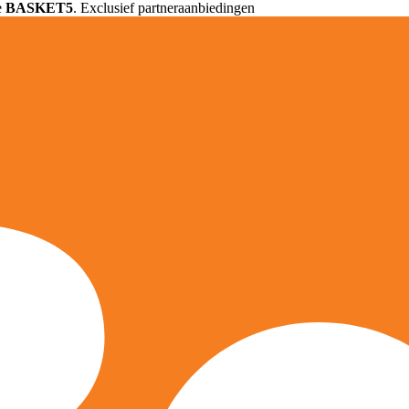
e
BASKET5
. Exclusief partneraanbiedingen