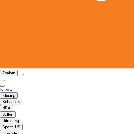
Zoeken
Nieuw
Kleding
Schoenen
NBA
Ballen
Uitrusting
Sports US
Lifestyle