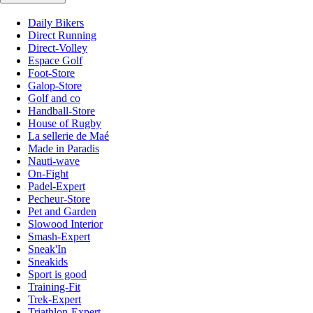
Daily Bikers
Direct Running
Direct-Volley
Espace Golf
Foot-Store
Galop-Store
Golf and co
Handball-Store
House of Rugby
La sellerie de Maé
Made in Paradis
Nauti-wave
On-Fight
Padel-Expert
Pecheur-Store
Pet and Garden
Slowood Interior
Smash-Expert
Sneak'In
Sneakids
Sport is good
Training-Fit
Trek-Expert
Triathlon-Expert