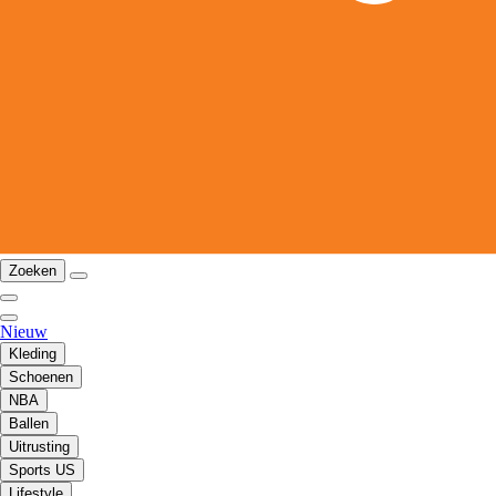
Zoeken
Nieuw
Kleding
Schoenen
NBA
Ballen
Uitrusting
Sports US
Lifestyle