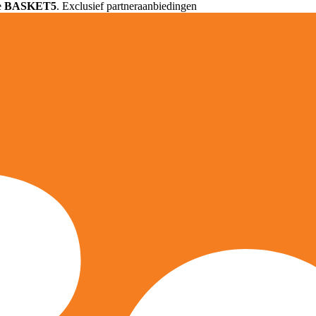
e
BASKET5
. Exclusief partneraanbiedingen