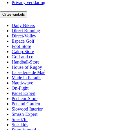
Privacy verklaring
Onze winkels
Daily Bikers
Direct Running
Direct-Volley
Espace Golf
Foot-Store
Galop-Store
Golf and co
Handball-Store
House of Rugby
La sellerie de Maé
Made in Paradis
Nauti-wave
On-Fight
Padel-Expert
Pecheur-Store
Pet and Garden
Slowood Interior
Smash-Expert
Sneak'In
Sneakids
Sport is good