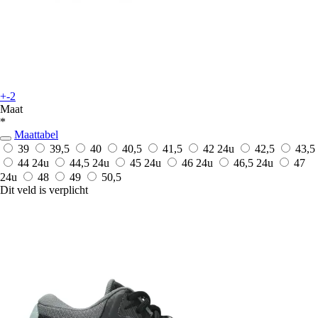
+-2
Maat
*
Maattabel
39
39,5
40
40,5
41,5
42
24u
42,5
43,5
44
24u
44,5
24u
45
24u
46
24u
46,5
24u
47
24u
48
49
50,5
Dit veld is verplicht