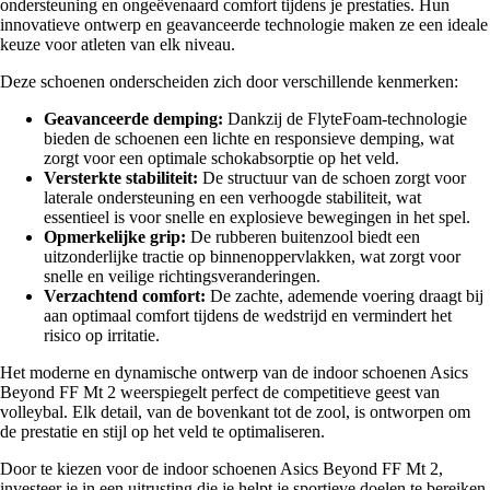
ondersteuning en ongeëvenaard comfort tijdens je prestaties. Hun
innovatieve ontwerp en geavanceerde technologie maken ze een ideale
keuze voor atleten van elk niveau.
Deze schoenen onderscheiden zich door verschillende kenmerken:
Geavanceerde demping:
Dankzij de FlyteFoam-technologie
bieden de schoenen een lichte en responsieve demping, wat
zorgt voor een optimale schokabsorptie op het veld.
Versterkte stabiliteit:
De structuur van de schoen zorgt voor
laterale ondersteuning en een verhoogde stabiliteit, wat
essentieel is voor snelle en explosieve bewegingen in het spel.
Opmerkelijke grip:
De rubberen buitenzool biedt een
uitzonderlijke tractie op binnenoppervlakken, wat zorgt voor
snelle en veilige richtingsveranderingen.
Verzachtend comfort:
De zachte, ademende voering draagt bij
aan optimaal comfort tijdens de wedstrijd en vermindert het
risico op irritatie.
Het moderne en dynamische ontwerp van de indoor schoenen Asics
Beyond FF Mt 2 weerspiegelt perfect de competitieve geest van
volleybal. Elk detail, van de bovenkant tot de zool, is ontworpen om
de prestatie en stijl op het veld te optimaliseren.
Door te kiezen voor de indoor schoenen Asics Beyond FF Mt 2,
investeer je in een uitrusting die je helpt je sportieve doelen te bereiken,