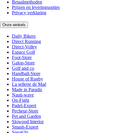
Betaalmethoden
Prijzen en leveringsopties
Privacy verklaring
Onze winkels
Daily Bikers
Direct Running
Direct-Volley
Espace Golf
Foot-Store
Galop-Store
Golf and co
Handball-Store
House of Rugby
La sellerie de Maé
Made in Paradis
Nauti-wave
On-Fight
Padel-Expert
Pecheur-Store
Pet and Garden
Slowood Interior
Smash-Expert
Sneak'In