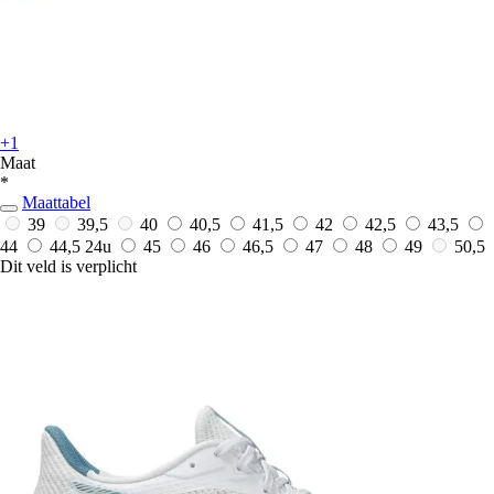
+1
Maat
*
Maattabel
39
39,5
40
40,5
41,5
42
42,5
43,5
44
44,5
24u
45
46
46,5
47
48
49
50,5
Dit veld is verplicht