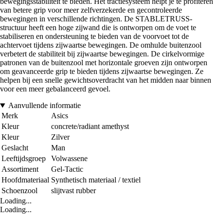
bewegingsstabiliteit te bieden. Het tractiesysteem helpt je te profiteren
van betere grip voor meer zelfverzekerde en gecontroleerde
bewegingen in verschillende richtingen. De STABLETRUSS-
structuur heeft een hoge zijwand die is ontworpen om de voet te
stabiliseren en ondersteuning te bieden van de voorvoet tot de
achtervoet tijdens zijwaartse bewegingen. De omhulde buitenzool
verbetert de stabiliteit bij zijwaartse bewegingen. De cirkelvormige
patronen van de buitenzool met horizontale groeven zijn ontworpen
om geavanceerde grip te bieden tijdens zijwaartse bewegingen. Ze
helpen bij een snelle gewichtsoverdracht van het midden naar binnen
voor een meer gebalanceerd gevoel.
Aanvullende informatie
Merk
Asics
Kleur
concrete/radiant amethyst
Kleur
Zilver
Geslacht
Man
Leeftijdsgroep
Volwassene
Assortiment
Gel-Tactic
Hoofdmateriaal
Synthetisch materiaal / textiel
Schoenzool
slijtvast rubber
Loading...
Loading...