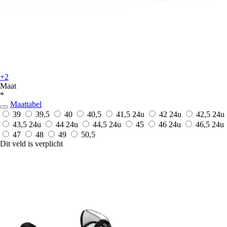
+2
Maat
*
Maattabel
39
39,5
40
40,5
41,5
24u
42
24u
42,5
24u
43,5
24u
44
24u
44,5
24u
45
46
24u
46,5
24u
47
48
49
50,5
Dit veld is verplicht