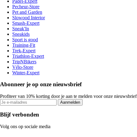
Padel-Expert
Pecheur-Store
Pet and Garden
Slowood Interior
Smash-Expert
Sneak'In
Sneakids
Sport is good
Training-Fit
Trek-Expert
Triathlon-Expert
TripNBikers
Vélo-Store
Winter-Expert
Abonneer je op onze nieuwsbrief
Profiteer van 10% korting door je aan te melden voor onze nieuwsbrief
Aanmelden
Blijf verbonden
Volg ons op sociale media