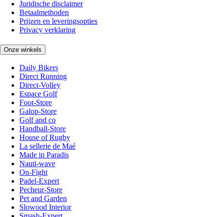
Juridische disclaimer
Betaalmethoden
Prijzen en leveringsopties
Privacy verklaring
Onze winkels
Daily Bikers
Direct Running
Direct-Volley
Espace Golf
Foot-Store
Galop-Store
Golf and co
Handball-Store
House of Rugby
La sellerie de Maé
Made in Paradis
Nauti-wave
On-Fight
Padel-Expert
Pecheur-Store
Pet and Garden
Slowood Interior
Smash-Expert