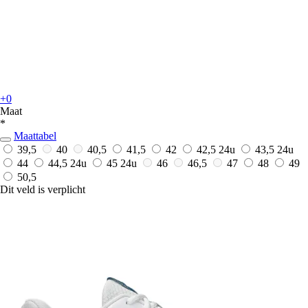
+0
Maat
*
Maattabel
39,5
40
40,5
41,5
42
42,5
24u
43,5
24u
44
44,5
24u
45
24u
46
46,5
47
48
49
50,5
Dit veld is verplicht