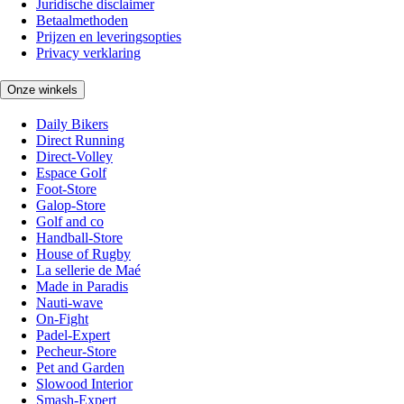
Juridische disclaimer
Betaalmethoden
Prijzen en leveringsopties
Privacy verklaring
Onze winkels
Daily Bikers
Direct Running
Direct-Volley
Espace Golf
Foot-Store
Galop-Store
Golf and co
Handball-Store
House of Rugby
La sellerie de Maé
Made in Paradis
Nauti-wave
On-Fight
Padel-Expert
Pecheur-Store
Pet and Garden
Slowood Interior
Smash-Expert