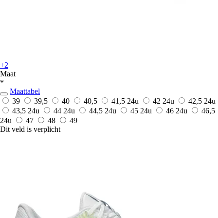
+2
Maat
*
Maattabel
39
39,5
40
40,5
41,5
24u
42
24u
42,5
24u
43,5
24u
44
24u
44,5
24u
45
24u
46
24u
46,5
24u
47
48
49
Dit veld is verplicht