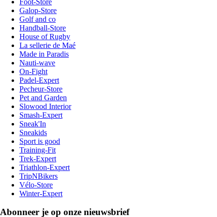
Foot-Store
Galop-Store
Golf and co
Handball-Store
House of Rugby
La sellerie de Maé
Made in Paradis
Nauti-wave
On-Fight
Padel-Expert
Pecheur-Store
Pet and Garden
Slowood Interior
Smash-Expert
Sneak'In
Sneakids
Sport is good
Training-Fit
Trek-Expert
Triathlon-Expert
TripNBikers
Vélo-Store
Winter-Expert
Abonneer je op onze nieuwsbrief