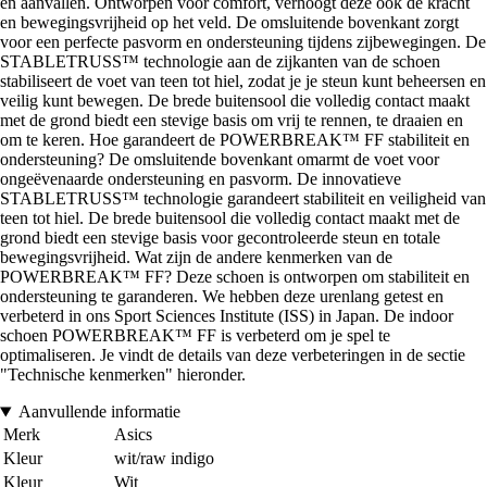
en aanvallen. Ontworpen voor comfort, verhoogt deze ook de kracht
en bewegingsvrijheid op het veld. De omsluitende bovenkant zorgt
voor een perfecte pasvorm en ondersteuning tijdens zijbewegingen. De
STABLETRUSS™ technologie aan de zijkanten van de schoen
stabiliseert de voet van teen tot hiel, zodat je je steun kunt beheersen en
veilig kunt bewegen. De brede buitensool die volledig contact maakt
met de grond biedt een stevige basis om vrij te rennen, te draaien en
om te keren. Hoe garandeert de POWERBREAK™ FF stabiliteit en
ondersteuning? De omsluitende bovenkant omarmt de voet voor
ongeëvenaarde ondersteuning en pasvorm. De innovatieve
STABLETRUSS™ technologie garandeert stabiliteit en veiligheid van
teen tot hiel. De brede buitensool die volledig contact maakt met de
grond biedt een stevige basis voor gecontroleerde steun en totale
bewegingsvrijheid. Wat zijn de andere kenmerken van de
POWERBREAK™ FF? Deze schoen is ontworpen om stabiliteit en
ondersteuning te garanderen. We hebben deze urenlang getest en
verbeterd in ons Sport Sciences Institute (ISS) in Japan. De indoor
schoen POWERBREAK™ FF is verbeterd om je spel te
optimaliseren. Je vindt de details van deze verbeteringen in de sectie
"Technische kenmerken" hieronder.
Aanvullende informatie
Merk
Asics
Kleur
wit/raw indigo
Kleur
Wit