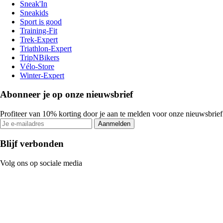
Sneak'In
Sneakids
Sport is good
Training-Fit
Trek-Expert
Triathlon-Expert
TripNBikers
Vélo-Store
Winter-Expert
Abonneer je op onze nieuwsbrief
Profiteer van 10% korting door je aan te melden voor onze nieuwsbrief
Aanmelden
Blijf verbonden
Volg ons op sociale media