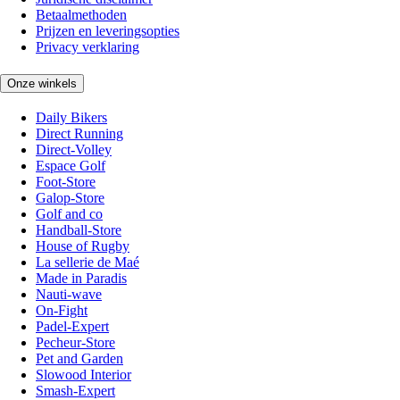
Betaalmethoden
Prijzen en leveringsopties
Privacy verklaring
Onze winkels
Daily Bikers
Direct Running
Direct-Volley
Espace Golf
Foot-Store
Galop-Store
Golf and co
Handball-Store
House of Rugby
La sellerie de Maé
Made in Paradis
Nauti-wave
On-Fight
Padel-Expert
Pecheur-Store
Pet and Garden
Slowood Interior
Smash-Expert