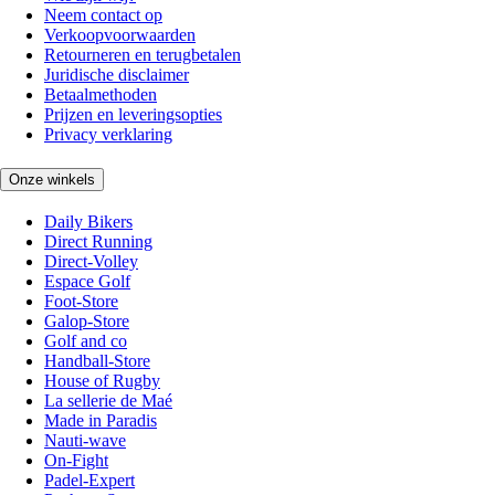
Neem contact op
Verkoopvoorwaarden
Retourneren en terugbetalen
Juridische disclaimer
Betaalmethoden
Prijzen en leveringsopties
Privacy verklaring
Onze winkels
Daily Bikers
Direct Running
Direct-Volley
Espace Golf
Foot-Store
Galop-Store
Golf and co
Handball-Store
House of Rugby
La sellerie de Maé
Made in Paradis
Nauti-wave
On-Fight
Padel-Expert