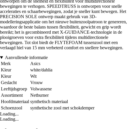
ontworpen om de snelheid en flexibiliteit voor multidirectionele
bewegingen te verhogen. SPEEDTRUSS is ontworpen voor snelle
acceleraties en schaarbewegingen, zodat je sneller kunt bewegen. Het
PRECISION SOLE ontwerp maakt gebruik van 3D-
modelleringsapplicatie om het nieuwe buitenzoolpatroon te genereren,
waardoor de beste balans tussen flexibiliteit, gewicht en grip wordt
bereikt; het is gecombineerd met X-GUIDANCE-technologie in de
plooigroeven voor extra flexibiliteit tijdens multidirectionele
bewegingen. Tot slot biedt de FLYTEFOAM tussenzool met een
verlaagd hiel van 15 mm verbeterd comfort en snellere bewegingen.
Aanvullende informatie
Merk
Asics
Kleur
white/dahlia
Kleur
Wit
Geslacht
Vrouw
Leeftijdsgroep
Volwassene
Assortiment
Netburner
Hoofdmateriaal
synthetisch materiaal
Schoenzool
synthetische zool met schokdemper
Loading...
Loading...