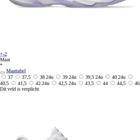
+-2
Maat
*
Maattabel
37
37,5
38
24u
39
24u
39,5
24u
40
24u
40,5
41,5
42
24u
42,5
24u
43,5
44
44,5
46
Dit veld is verplicht