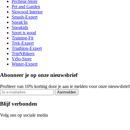
Pecheur-Store
Pet and Garden
Slowood Interior
Smash-Expert
Sneak'In
Sneakids
Sport is good
Training-Fit
Trek-Expert
Triathlon-Expert
TripNBikers
Vélo-Store
Winter-Expert
Abonneer je op onze nieuwsbrief
Profiteer van 10% korting door je aan te melden voor onze nieuwsbrief
Aanmelden
Blijf verbonden
Volg ons op sociale media