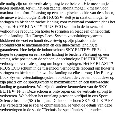
die nodig zijn om de verticale sprong te verbeteren. Hiermee kun je
hoger springen, terwijl het een zachte landing mogelijk maakt voor
maximaal comfort. Plaatsing op een strategische positie van de schoen,
de nieuwe technologie RISETRUSS™ stelt je in staat om hoger te
springen en biedt een zachte landing voor maximaal comfort tijdens het
spelen. Het FF BLAST™ PLUS ECO schuim in de tussenzool
verhoogt de rebound om hoger te springen en biedt een ongelooflijk
zachte landing. Het Energy Lock System vetersluitingssysteem
blokkeert de voet en houdt deze stevig op zijn plaats om de
sprongkracht te maximaliseren en een ultra-zachte landing te
garanderen. Hoe helpt de indoor schoen SKY ELITE™ FF 3 om
hoger te springen en een zachte landing te bieden? Plaatsing op een
strategische positie van de schoen, de technologie RISETRUSS™
verhoogt de verticale sprong om hoger te springen. Het FF BLAST™
PLUS ECO schuim in de tussenzool verhoogt de rebound om hoger te
springen en biedt een ultra-zachte landing na elke sprong. Het Energy
Lock System vetersluitingssysteem blokkeert de voet en houdt deze op
zijn plaats om de sprongkracht te maximaliseren en een ultra-zachte
landing te garanderen. Wat zijn de andere kenmerken van de SKY
ELITE™ FF 3? Deze schoen is ontworpen om de verticale sprong te
verbeteren. We hebben het urenlang getest en verfijnd in ons Sport
Science Institute (SSI) in Japan. De indoor schoen SKY ELITE™ FF
3 is verbeterd om je spel te optimaliseren. Je vindt de details van deze
verbeteringen in de sectie "Technische specificaties" hieronder.