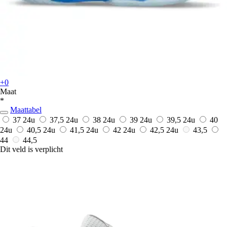
+0
Maat
*
Maattabel
37
24u
37,5
24u
38
24u
39
24u
39,5
24u
40
24u
40,5
24u
41,5
24u
42
24u
42,5
24u
43,5
44
44,5
Dit veld is verplicht