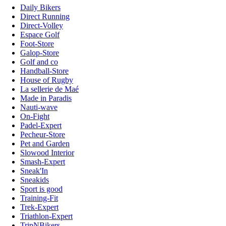
Daily Bikers
Direct Running
Direct-Volley
Espace Golf
Foot-Store
Galop-Store
Golf and co
Handball-Store
House of Rugby
La sellerie de Maé
Made in Paradis
Nauti-wave
On-Fight
Padel-Expert
Pecheur-Store
Pet and Garden
Slowood Interior
Smash-Expert
Sneak'In
Sneakids
Sport is good
Training-Fit
Trek-Expert
Triathlon-Expert
TripNBikers