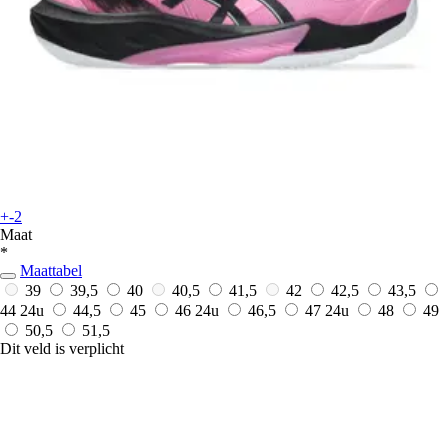
+-2
Maat
*
Maattabel
39
39,5
40
40,5
41,5
42
42,5
43,5
44
24u
44,5
45
46
24u
46,5
47
24u
48
49
50,5
51,5
Dit veld is verplicht