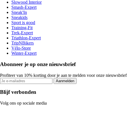
Slowood Interior
Smash-Expert
Sneak'In
Sneakids
Sport is good
Training-Fit
Trek-Expert
Triathlon-Expert
TripNBikers
Vélo-Store
Winter-Expert
Abonneer je op onze nieuwsbrief
Profiteer van 10% korting door je aan te melden voor onze nieuwsbrief
Aanmelden
Blijf verbonden
Volg ons op sociale media