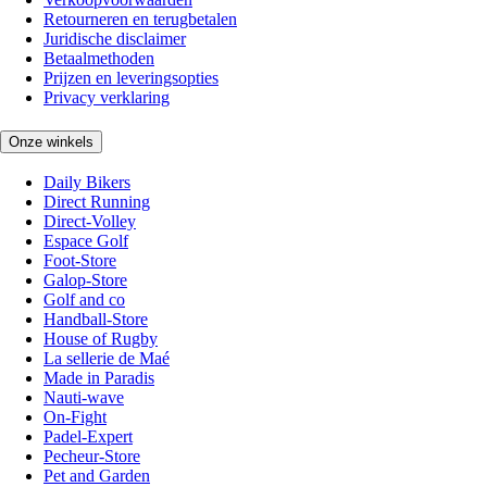
Retourneren en terugbetalen
Juridische disclaimer
Betaalmethoden
Prijzen en leveringsopties
Privacy verklaring
Onze winkels
Daily Bikers
Direct Running
Direct-Volley
Espace Golf
Foot-Store
Galop-Store
Golf and co
Handball-Store
House of Rugby
La sellerie de Maé
Made in Paradis
Nauti-wave
On-Fight
Padel-Expert
Pecheur-Store
Pet and Garden