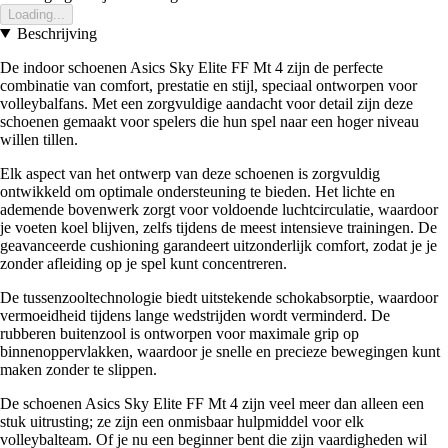
Loading...
Beschrijving
De indoor schoenen Asics Sky Elite FF Mt 4 zijn de perfecte
combinatie van comfort, prestatie en stijl, speciaal ontworpen voor
volleybalfans. Met een zorgvuldige aandacht voor detail zijn deze
schoenen gemaakt voor spelers die hun spel naar een hoger niveau
willen tillen.
Elk aspect van het ontwerp van deze schoenen is zorgvuldig
ontwikkeld om optimale ondersteuning te bieden. Het lichte en
ademende bovenwerk zorgt voor voldoende luchtcirculatie, waardoor
je voeten koel blijven, zelfs tijdens de meest intensieve trainingen. De
geavanceerde cushioning garandeert uitzonderlijk comfort, zodat je je
zonder afleiding op je spel kunt concentreren.
De tussenzooltechnologie biedt uitstekende schokabsorptie, waardoor
vermoeidheid tijdens lange wedstrijden wordt verminderd. De
rubberen buitenzool is ontworpen voor maximale grip op
binnenoppervlakken, waardoor je snelle en precieze bewegingen kunt
maken zonder te slippen.
De schoenen Asics Sky Elite FF Mt 4 zijn veel meer dan alleen een
stuk uitrusting; ze zijn een onmisbaar hulpmiddel voor elk
volleybalteam. Of je nu een beginner bent die zijn vaardigheden wil