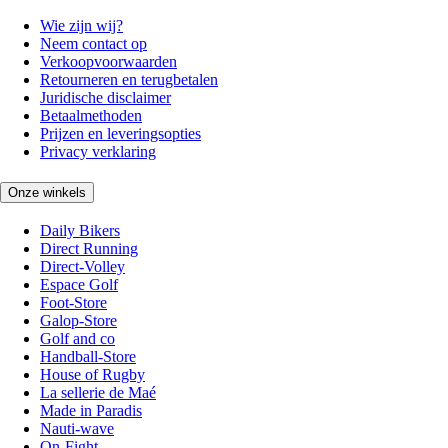
Wie zijn wij?
Neem contact op
Verkoopvoorwaarden
Retourneren en terugbetalen
Juridische disclaimer
Betaalmethoden
Prijzen en leveringsopties
Privacy verklaring
Onze winkels
Daily Bikers
Direct Running
Direct-Volley
Espace Golf
Foot-Store
Galop-Store
Golf and co
Handball-Store
House of Rugby
La sellerie de Maé
Made in Paradis
Nauti-wave
On-Fight