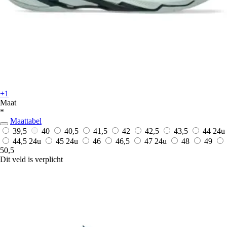
+1
Maat
*
Maattabel
39,5
40
40,5
41,5
42
42,5
43,5
44
24u
44,5
24u
45
24u
46
46,5
47
24u
48
49
50,5
Dit veld is verplicht