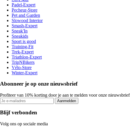
Padel-Expert
Pecheur-Store
Pet and Garden
Slowood Interior
Smash-Expert
Sneak'In
Sneakids
Sport is good
Training-Fit
Trek-Expert
Triathlon-Expert
TripNBikers
Vélo-Store
Winter-Expert
Abonneer je op onze nieuwsbrief
Profiteer van 10% korting door je aan te melden voor onze nieuwsbrief
Aanmelden
Blijf verbonden
Volg ons op sociale media