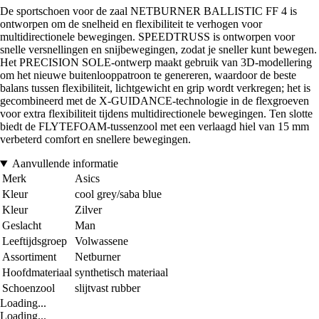
De sportschoen voor de zaal NETBURNER BALLISTIC FF 4 is
ontworpen om de snelheid en flexibiliteit te verhogen voor
multidirectionele bewegingen. SPEEDTRUSS is ontworpen voor
snelle versnellingen en snijbewegingen, zodat je sneller kunt bewegen.
Het PRECISION SOLE-ontwerp maakt gebruik van 3D-modellering
om het nieuwe buitenlooppatroon te genereren, waardoor de beste
balans tussen flexibiliteit, lichtgewicht en grip wordt verkregen; het is
gecombineerd met de X-GUIDANCE-technologie in de flexgroeven
voor extra flexibiliteit tijdens multidirectionele bewegingen. Ten slotte
biedt de FLYTEFOAM-tussenzool met een verlaagd hiel van 15 mm
verbeterd comfort en snellere bewegingen.
Aanvullende informatie
Merk
Asics
Kleur
cool grey/saba blue
Kleur
Zilver
Geslacht
Man
Leeftijdsgroep
Volwassene
Assortiment
Netburner
Hoofdmateriaal
synthetisch materiaal
Schoenzool
slijtvast rubber
Loading...
Loading...