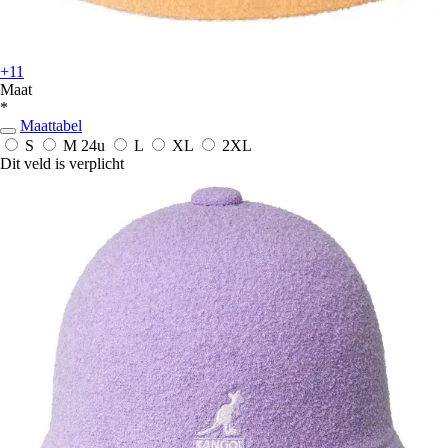
+11
Maat
*
Maattabel
S
M
24u
L
XL
2XL
Dit veld is verplicht