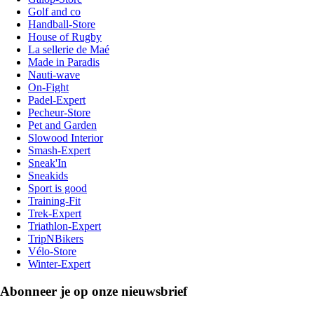
Golf and co
Handball-Store
House of Rugby
La sellerie de Maé
Made in Paradis
Nauti-wave
On-Fight
Padel-Expert
Pecheur-Store
Pet and Garden
Slowood Interior
Smash-Expert
Sneak'In
Sneakids
Sport is good
Training-Fit
Trek-Expert
Triathlon-Expert
TripNBikers
Vélo-Store
Winter-Expert
Abonneer je op onze nieuwsbrief