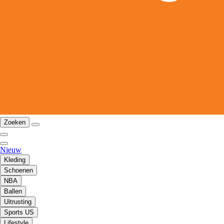
Zoeken
Nieuw
Kleding
Schoenen
NBA
Ballen
Uitrusting
Sports US
Lifestyle