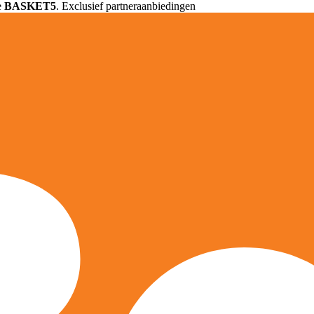
e
BASKET5
. Exclusief partneraanbiedingen