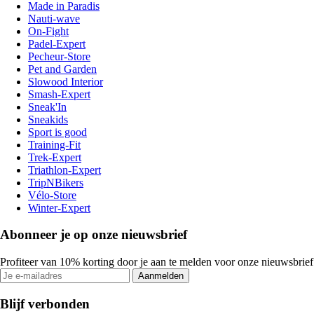
Made in Paradis
Nauti-wave
On-Fight
Padel-Expert
Pecheur-Store
Pet and Garden
Slowood Interior
Smash-Expert
Sneak'In
Sneakids
Sport is good
Training-Fit
Trek-Expert
Triathlon-Expert
TripNBikers
Vélo-Store
Winter-Expert
Abonneer je op onze nieuwsbrief
Profiteer van 10% korting door je aan te melden voor onze nieuwsbrief
Aanmelden
Blijf verbonden