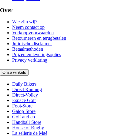
Over
Wie zijn wij?
Neem contact op
Verkoopvoorwaarden
Retourneren en terugbetalen
Juridische disclaimer
Betaalmethoden
Prijzen en leveringsopties
Privacy verklaring
Onze winkels
Daily Bikers
Direct Running
Direct-Volley
Espace Golf
Foot-Store
Galop-Store
Golf and co
Handball-Store
House of Rugby
La sellerie de Maé